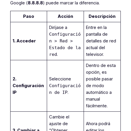
Google (
8.8.8.8
) puede marcar la diferencia.
Paso
Acción
Descripción
Diríjase a
Entre en la
pantalla de
Configuració
1. Acceder
detalles de red
n > Red >
actual del
Estado de la
.
televisor.
red
Dentro de esta
opción, es
2.
Seleccione
posible pasar
Configuración
de modo
Configuració
IP
.
automático a
n de IP
manual
fácilmente.
Cambie el
ajuste de
Ahora podrá
3. Cambiar a
“Obtener
editar los