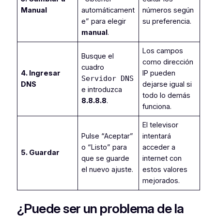
Manual
automáticament
números según
e” para elegir
su preferencia.
manual
.
Los campos
Busque el
como dirección
cuadro
4. Ingresar
IP pueden
Servidor DNS
DNS
dejarse igual si
e introduzca
todo lo demás
8.8.8.8
.
funciona.
El televisor
Pulse “Aceptar”
intentará
o “Listo” para
acceder a
5. Guardar
que se guarde
internet con
el nuevo ajuste.
estos valores
mejorados.
¿Puede ser un problema de la